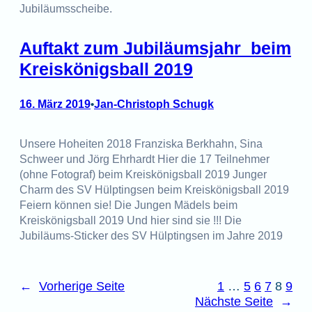
Jubiläumsscheibe.
Auftakt zum Jubiläumsjahr beim
Kreiskönigsball 2019
16. März 2019
Jan-Christoph Schugk
•
Unsere Hoheiten 2018 Franziska Berkhahn, Sina
Schweer und Jörg Ehrhardt Hier die 17 Teilnehmer
(ohne Fotograf) beim Kreiskönigsball 2019 Junger
Charm des SV Hülptingsen beim Kreiskönigsball 2019
Feiern können sie! Die Jungen Mädels beim
Kreiskönigsball 2019 Und hier sind sie !!! Die
Jubiläums-Sticker des SV Hülptingsen im Jahre 2019
←
Vorherige Seite
1
…
5
6
7
8
9
Nächste Seite
→