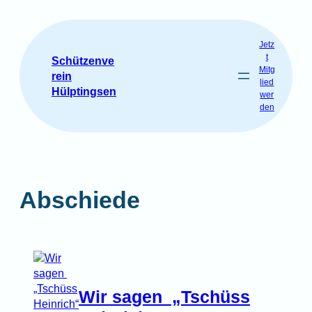
Zum
Inhalt
springen
Jetz
t
Schützenve
Mitg
rein
lied
Hülptingsen
wer
den
Abschiede
Wir sagen „Tschüss