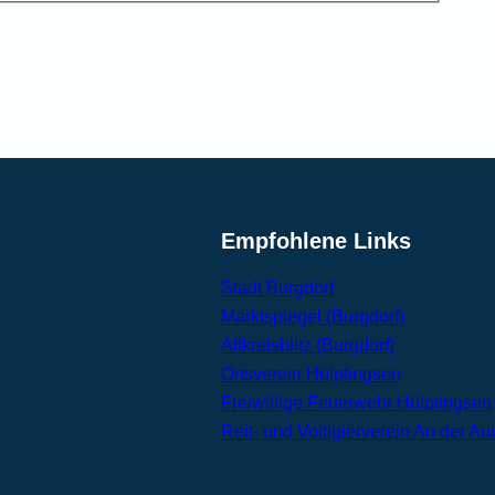
Empfohlene Links
Stadt Burgdorf
Marktspiegel (Burgdorf)
Altkreisblitz (Burgdorf)
Ortsverein Hülptingsen
Freiwillige Feuerwehr Hülptingsen
Reit- und Voltigierverein An der Au