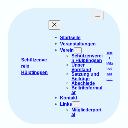
Zum
Inhalt
springen
Startseite
Veranstaltungen
Verein
Jetz
Schützenverei
t
Schützenve
n Hülptingsen
Mitg
Unser
rein
lied
Vorstand
Hülptingsen
Satzung und
wer
Beiträge
den
Abschiede
Beitrittsformul
ar
Kontakt
Links
Mitgliederport
al