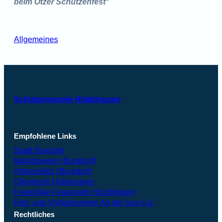
beim Otzer Schützenfest“
Allgemeines
Schützenverein Hülptingsen
Empfohlene Links
Stadt Burgdorf
Marktspiegel (Burgdorf)
Altkreisblitz (Burgdorf)
Ortsverein Hülptingsen
Freiwillige Feuerwehr Hülptingsen
Reit- und Voltigierverein An der Aue e.V.
Rechtliches