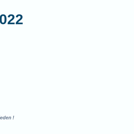
022
ieden
!