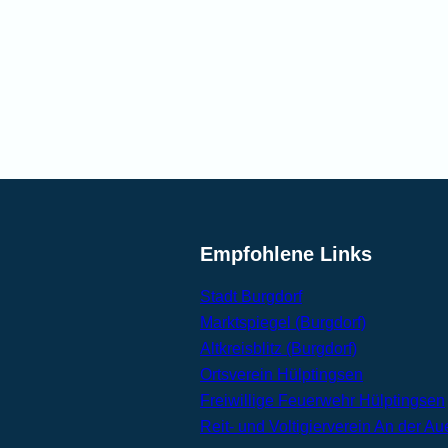
Empfohlene Links
Stadt Burgdorf
Marktspiegel (Burgdorf)
Altkreisblitz (Burgdorf)
Ortsverein Hülptingsen
Freiwillige Feuerwehr Hülptingsen
Reit- und Voltigierverein An der Au