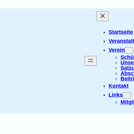
Startseite
Veranstal
Verein
Schü
Unse
Satz
Absc
Beitr
Kontakt
Links
Mitgl