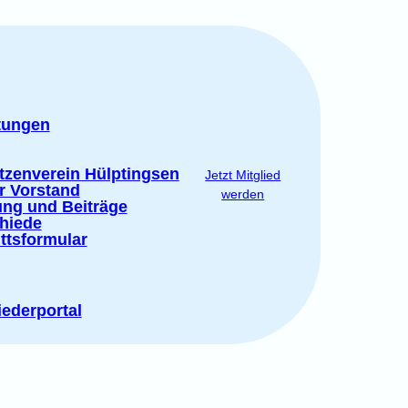
tungen
tzenverein Hülptingsen
Jetzt Mitglied
r Vorstand
werden
ung und Beiträge
hiede
ittsformular
iederportal