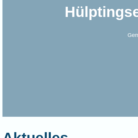
Hülptings
Gem
Aktuelles