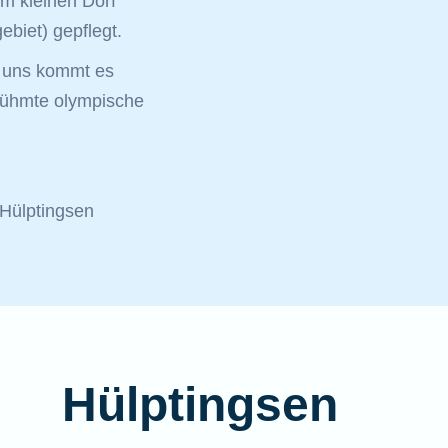
em kleinen Dorf
biet) gepflegt.
i uns kommt es
erühmte olympische
 Hülptingsen
Hülptingsen