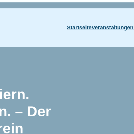
Startseite
Veranstaltungen
iern.
. – Der
rein